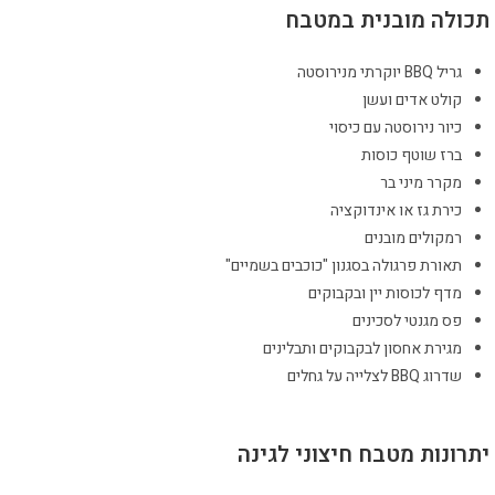
תכולה מובנית במטבח
גריל BBQ יוקרתי מנירוסטה
קולט אדים ועשן
כיור נירוסטה עם כיסוי
ברז שוטף כוסות
מקרר מיני בר
כירת גז או אינדוקציה
רמקולים מובנים
תאורת פרגולה בסגנון "כוכבים בשמיים"
מדף לכוסות יין ובקבוקים
פס מגנטי לסכינים
מגירת אחסון לבקבוקים ותבלינים
שדרוג BBQ לצלייה על גחלים
יתרונות מטבח חיצוני לגינה