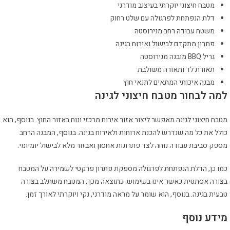
מטבח חיצוני יוקרתי בעיצוב מודרני
דלת הנפתחת לפרגולה עם שלט רחוק
משטח עבודה רחב מנירוסטה
פתרון מתקדם לבישול ואירוח בגינה
גריל BBQ מובנה מנירוסטה
תאורת לד ותאורה משולבת
מבנה איכותי המתאים לתנאי חוץ
למה לבחור מטבח חיצוני לגינה
מטבח חיצוני לגינה מאפשר ליצור אזור אירוח מרכזי ונוח באזור החוץ. בנוסף, הוא
כולל את כל מה שנדרש להכנת ארוחות ולאירוח בגינה. בנוסף, המבנה הרחב
מספק סביבת עבודה נוחה לצד פתרונות אחסון ואבזור מלא לבישול יומיומי.
כמו כן, הדלת הנפתחת לפרגולה מספקת פתרון פרקטי לשמירה על המטבח
בצורה אסתטית כאשר אינו בשימוש. כתוצאה מכך, המטבח משתלב בצורה
טבעית בגינה. בנוסף, הוא שומר על מראה מודרני, נקי ויוקרתי לאורך זמן.
מידע נוסף