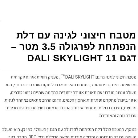
מטבח חיצוני לגינה עם דלת
הנפתחת לפרגולה 3.5 מטר –
דגם 11 DALI SKYLIGHT
מטבח חיצוני לגינה מדגם DALI SKYLIGHT™ , מעניק חוויית אירוח יוקרתית
ומרשימה בגינה, בפנטהאוז, במתחם האירוח או בכל מקום שתבחרו. בנוסף, הוא
משלב עיצוב מודרני עם תאורת אווירה ייחודית המדמה שמיים זרועי כוכבים,
אזור בישול מתקדם ופתרונות אחסון חכמים. הדגם הרחב מתאים במיוחד לגינות
פרטיות, חצרות גדולות ומתחמי אירוח בהם נדרש מטבח חוץ מרשים עם סביבת
עבודה נוחה ומאובזרת.
בנוסף, המטבח כולל דלת הנפתחת לפרגולה עם מנגנון חשמלי. כמו כן, הוא משלב
משטח עבודה מנירוסטה ותכולה מובנית מלאה הכוללת גריל BBQ, מקרר, כיור