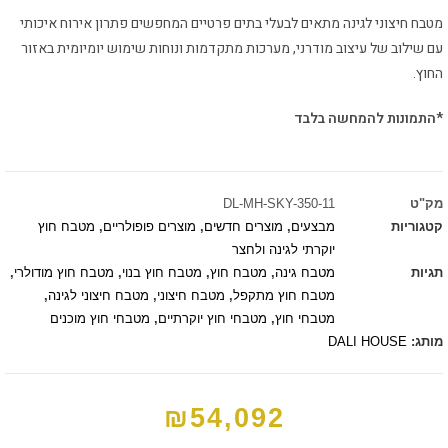
מטבח חיצוני לגינה מתאים לבעלי בתים פרטיים המחפשים פתרון אירוח איכותי
עם שילוב של עיצוב מודרני, מערכות מתקדמות ונוחות שימוש יומיומית באזור
החוץ.
*התמונות להמחשה בלבד
מק"ט
DL-MH-SKY-350-11
קטגוריות
מבצעים
,
מוצרים חדשים
,
מוצרים פופולריים
,
מטבח חוץ
יוקרתי לגינה ולחצר
תגיות
מטבח גינה
,
מטבח חוץ
,
מטבח חוץ בנוי
,
מטבח חוץ מודולרי
,
מטבח חוץ מתקפל
,
מטבח חיצוני
,
מטבח חיצוני לגינה
,
מטבחי חוץ
,
מטבחי חוץ יוקרתיים
,
מטבחי חוץ מוכנים
מותג:
DALI HOUSE
₪
54,092