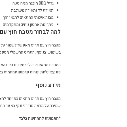
גריל BBQ מובנה מנירוסטה
תאורת לד ותאורה משולבת
מבנה איכותי המתאים לתנאי חוץ
פתרונות אחסון נוחים ומתקדמים
למה לבחור מטבח חוץ עם 
מטבח חוץ עם תריס מאפשר לשמור על א
בשימוש. בנוסף, התריס החשמלי מספק פת
המטבח מתאים לבעלי בתים פרטיים המחפ
פונקציונליות ונוחות שימוש יומיומית בא
מידע נוסף
מטבח חוץ עם תריס מתאים במיוחד לחצרו
שמירה על מראה מודרני ונקי באזור החו
*התמונות להמחשה בלבד