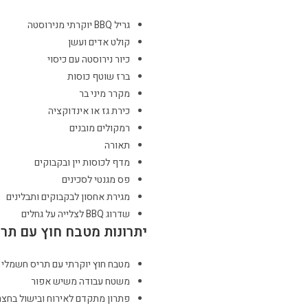
גריל BBQ יוקרתי מנירוסטה
קולט אדים ועשן
כיור נירוסטה עם כיסוי
ברז שוטף כוסות
מקרר מיני בר
כירת גז או אינדוקציה
רמקולים מובנים
תאורה
מדף לכוסות יין ובקבוקים
פס מגנטי לסכינים
מגירת אחסון לבקבוקים ותבלינים
שדרוג BBQ לצלייה על גחלים
יתרונות מטבח חוץ עם תרי
מטבח חוץ יוקרתי עם תריס חשמלי
משטח עבודה משיש אפור
פתרון מתקדם לאירוח ובישול בחצר