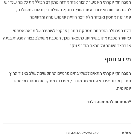
מטבח חוץ יוקרתי מאפשר ליצור אזור אירוח מתקדם הכולל את כל מה שנדרש
להכנת ארוחות ואירוח באזור החוץ. בנוסף, השילוב בין תאורה משולבת,
פתרונות אחסון ואבזור מלא יוצר חוויית שימוש נוחה ומרשימה.
דלת הפרגולה הנפתחת מספקת פתרון פרקטי לשמירה על מראה אסתטי
כאשר המטבח אינו בשימוש. כתוצאה מכך, המטבח משתלב בצורה טבעית בגינה
או בחצר ושומר על מראה מודרני ונקי.
מידע נוסף
מטבח חוץ יוקרתי מתאים לבעלי בתים פרטיים המחפשים לשלב באזור החוץ
פתרון אירוח איכותי עם עיצוב מודרני, מערכות מתקדמות ונוחות שימוש
יומיומית.
*התמונות להמחשה בלבד
מק"ט
DL-MH-SKY-290-12