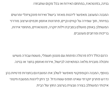
בגינה, בפנטהאוז, במתחם האירוח או בכל מקום שתבחרו.
המבנה המעוצב מאפשר ליהנות מאזור בישול ואירוח פונקציונלי ומרשים
במיוחד, תוך שמירה על קווים נקיים, פתרונות אחסון חכמים ועיצוב מודרני
המשתלב באופן מושלם בסביבת וילות יוקרה, פנטהאוזים, מתחמי אירוח,
בריכות ומרחבים מעוצבים.
הדגם כולל דלת פרגולה נפתחת עם מנגנון חשמלי, משטח עבודה משיש
ותכולה מובנית מלאה המתאימה לבישול, אירוח ואחסון בחצר או בגינה.
בנוסף, המבנה הקומפקטי מאפשר לשלב את המטבח גם בחצרות פרטיות בהן
נדרש פתרון יוקרתי שאינו תופס שטח גדול. כך ניתן ליהנות ממטבח חיצוני
איכותי המשתלב בצורה טבעית בעיצוב החוץ של הבית.