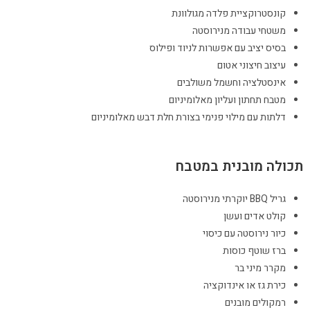
קונסטרוקציית פלדה מגולוונת
משטחי עבודה מנירוסטה
בסיס יציב עם אפשרות לניוד ופילוס
עיצוב חיצוני אטום
אינסטלציה וחשמל משולבים
מטבח תחתון ועליון מאלומיניום
דלתות עם מילוי פנימי בצורת חלת דבש מאלומיניום
תכולה מובנית במטבח
גריל BBQ יוקרתי מנירוסטה
קולט אדים ועשן
כיור נירוסטה עם כיסוי
ברז שוטף כוסות
מקרר מיני בר
כירת גז או אינדוקציה
רמקולים מובנים