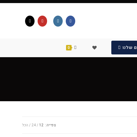
 שלנו
0
צפייה:
12
24
הכל