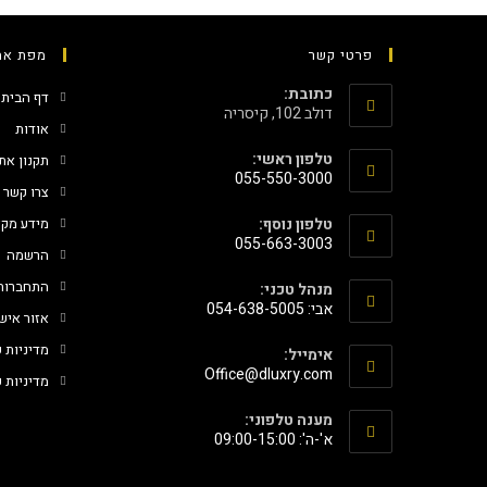
פרטי קשר
מפת את
כתובת:
דף הבית
דולב 102, קיסריה
אודות
טלפון ראשי:
תקנון את
055-550-3000
צרו קשר
טלפון נוסף:
מידע מקצ
055-663-3003
הרשמה
התחברות
מנהל טכני:
אבי: 054-638-5005
אזור איש
מדיניות 
אימייל:
‫Office@dluxry.com‬
מדיניות ע
מענה טלפוני:
א'-ה': 09:00-15:00