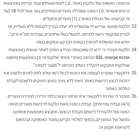
בהזמנה ראשונה של הלקוח באתר, (ב) לקוח ששילם עבור קנייתו באמצעות
כרטיס אשראי, (ג) הזמנה שמכילה מוצרים המחייבים בוגר מעל לגיל 18 (על
פי קביעתה של הנהלת האתר), (ד) מוצרים מתקלים.
הלקוח מאשר שידוע לו שהשליח לא יעלה בבניין לקומות ללא מעלית, או
לבניין עם קשיי גישה לכניסה, למשל בשל שיפוצים, עבודות תמ"א וכיוב',
ויגיש את המשלוח למזמין בקומת הקרקע ובמקום בטוח.
הלקוח מצהיר כי ידוע לו שאבטחת המידע המוזן לאתר נעשית באמצעות
תוכנת אבטחה SSL
הנהוגה באתרי מסחר אלקטרוני וכן באמצעות סיסמה
שהלקוח מתבקש להקליד בשלב הכניסה ל"מעבר לקופה".
דלוקשרי שומרת לעצמה את הזכות לבטל ו/או שלא לתת לאדם כלשהו את
הזכות לבצע רכישות באתר וזאת ללא צורך במתן נימוקים כלשהם לקבלת
החלטה כאמור.
מובהר כי שירות דלוקשרי אינו מהווה הצעה בלתי הדירה למכירת מוצרים
(ו/או קבלת שירותים). קבלת הזמנה מאת הלקוח לרכישת מוצרים תהווה
הצעה של הלקוח לרכישתם וקבלת ההצעה תתבצע באמצעות אספקה
בפועל של המוצרים, בכפוף למלאי הקיים במועד האספקה ובהתאם
להוראות תקנון זה.