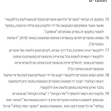
"המוצרים"
בתקנון זה הביטוי "מוצרים" פירושו מוצרים הנמכרים מעת לעת בדלוקשרי
ואשר מועד אספקתם התבקשה על ידי הלקוח בעת מילוי ההזמנה, בכפוף
לאמור בתקנון זה בפרק שכותרתו "אספקה".
שמות המוצרים יופיעו במסגרת רשימות שתוצגנה באתר (להלן: "רשימת
המוצרים").
דלוקשרי אינה מחויבת, בכל דרך שהיא, לקיום מגוון כלשהו של מוצרים.
דלוקשרי רשאית לשנות בכל עת איזה מהמוצרים המוצגים ברשימת
המוצרים באתר, להחליף איזה מהמוצרים ברשימה או להוציא איזה
מהמוצרים מהרשימה הנ"ל.
אופן הצגת המוצרים דלוקשרי יקבע על ידי הבעלים מעת לעת על פי שיקול
דעתה הבלעדי. יובהר כי תמונות המוצרים המוצגות באתר הינן להמחשה
בלבד ואינן מחייבות באופן כלשהו את דלוקשרי.
הלקוח יהא רשאי להוסיף ל"סל הקניות" / "עגלת הקניות" גם מוצרים
שבסמוך לשמם ברשימת המוצרים יצוין כי הינם בסטטוס של "המוצר חסר
במלאי" או כל מונח דומה אחר. משמעות המושג "המוצר חסר במלאי" או כל