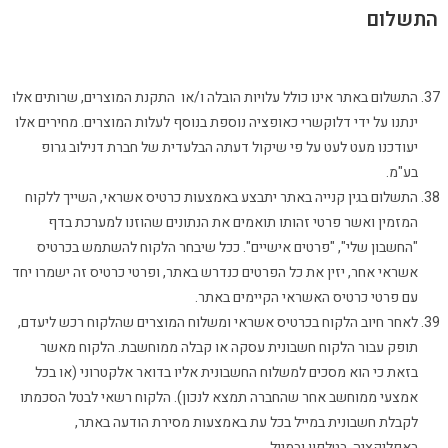
התשלום
התשלום באתר אינו כולל עלויות הובלה ו/או התקנת המוצרים, שרותים אלו
ינתנו על ידי דלוקשרי כאופציה נוספת בנוסף לעלות המוצרים. מחירים אלו
יעודכנו מעט לעט על פי שיקול דעתה הבלעדית של חברת דנילוב גרופ
בע"מ.
התשלום בגין קנייה באתר יתבצע באמצעות כרטיס אשראי, השייך ללקוח
המזמין ואשר פרטי זהותו תואמים את הנתונים שהוזנו למערכת בדף
"החשבון שלי", "פרטים אישיים". ככל שיבחר הלקוח להשתמש בכרטיס
אשראי אחר, יזין את כל הפרטים כנדרש באתר, ופרטי כרטיס זה ישמרו יחד
עם פרטי כרטיס האשראי הקיימים באתר.
לאחר חיוב הלקוח בכרטיס אשראי ומשלוח המוצרים שהלקוח רכש ליעדם,
תופק עבור הלקוח חשבונית עסקה או קבלה ממוחשבת. הלקוח מאשר
בזאת כי הוא מסכים למשלוח החשבונית אליו בדואר אלקטרוני (או בכל
אמצעי ממוחשב אחר שהחברה תמצא לנכון). הלקוח רשאי לבטל הסכמתו
לקבלת חשבונית במייל בכל עת באמצעות מסירת הודעה באתר,
באפליקציה, בטלפון ובמייל.