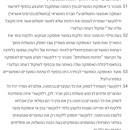
מובהר כי אספקת המוצרים בגין הזמנה שתתקבל תתבצע בכפוף לאישור
העסקה ואמצעי התשלום ע"י חברת האשראי (בתשלום בכרטיס אשראי)
ודלוקשרי שומרת לעצמה את הזכות שלא לאשר תשלום אשר אינו מקובל
עליה עפ"י שיקול דעתה הבלעדי.
בעת מילוי ההזמנה יבחר הלקוח במועד אספקה מבוקש. הלקוח יבחר את
התאריך ואת מועד האספקה שהוא מעוניין שבו יסופק המשלוח מתוך
רשימת המועדים האופציונאליים לאזור השירות של הלקוח, שתוצג בלחיצה
על הקישור "זמינות משלוחים". מובהר כי דלוקשרי תציע מועדים לאספקה
בהתאם ליכולת האספקה שלה באותה עת ובכפוף לשיקול דעתה הבלעדי.
מועד האספקה האפשרי לבחירה הינו בכפוף לרשימת המועדים האפשריים
כמפורט לעיל.
דלוקשרי תשתדל לספק את כל המוצרים בהזמנה, אולם לא תמיד יהיו כל
המוצרים זמינים לביצוע משלוח בזמן סביר. לכן, דלוקשרי אינה מתחייבת
לספק את כל המוצרים בהזמנה בין אם צוין כי הם במלאי ובין אם לאו
וללקוח לא תהיינה טענות כלשהן כלפי דלוקשרי בגין אי אספקת מוצר
כלשהו מההזמנה. דלוקשרי תספק ללקוח רק את המוצרים שנמצאים
במלאי החנויות/ המחסנים המספקים בעת הכנת המשלוח, או תחליפים
בתאום עם הלקוח.