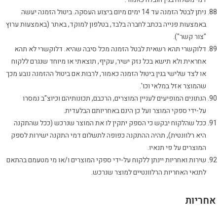
ניתן לבטל הזמנה עד 14 ימים מיום ביצוע העסקה. ביטול הזמנה יעשה
באמצעות פנייה בכתב לחברה בלבד, בטלפון למוקד, באתר (באמצעות ערוץ
"צור קשר").
דלוקשרי תהא רשאית לבטל הזמנה מכל סיבה שהיא. דלוקשרי לא תהא
אחראית ולא תישא בכל נזק ישיר, עקיף, תוצאתי או מיוחד שנגרם ללקוח
או לצד שלישי בגין ביטול הזמנה כאמור, לרבות אם ביטול ההזמנה נובע מכך
שהמוצר אזל במלאי וכו'.
הנתונים המופיעים לעניין המוצרים, הרכבם, תכונותיהם וכיוצ"ב נמסרו
על-ידי ספקי המוצר ועל כן הינם באחריותם הבלעדית.
ככל שהלקוח יבקש כי הספק יתקין לו את המוצר שנרכש (ככל שהתקנה
היא רלוונטית), תהיה ההתקנה כפופה לתשלום דמי התקנה ישירות לספק
המוצרים על פי תנאיו.
שירות ואחריות יינתן ללקוח על-ידי ספקי המוצרים ו/או מי מטעמם בהתאם
לתנאי האחריות הרלוונטיים למוצר שנרכש.
אחריות