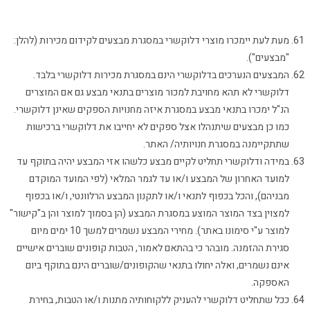
מעת לעת יימכרו מוצרי דלוקשרי במסגרת מבצעים לקידום מכירות (להלן:
"מבצעים").
המבצעים הנערכים בדלוקשרי הינם במסגרת מכירות דלוקשרי בלבד.
דלוקשרי לא תהא מחויבת למכור מוצרים בתנאי מבצע גם אם המוצרים
הנ"ל ימכרו בתנאי מבצע במסגרת איזה מחנויות הספקים שאינן דלוקשרי.
כמו כן מבצעים שיתנהלו אצל ספקים לא יחייבו את דלוקשרי ברכישות
שתתקיימנה במסגרת חנויותיה/ האתר.
במידה ודלוקשרי תחליט לקיים מבצע כלשהו אזי המבצע יהיה בתוקף עד
למועד האחרון של המבצע ו/או עד לגמר המלאי (לפי המועד המוקדם
מבניהם), והכל בכפוף לתנאי ו/או לתקנון המבצע הרלוונטי, ו/או בכפוף
למצוין בצד המוצר המוצע במסגרת המבצע (הן בסמוך למוצר והן ב"קישור"
למוצר ע"י סימונו באתר). מחירי המבצע נשמרים למשך 10 ימים מיום
סגירת ההזמנה. מובהר כי בהתאם לאמור, הטבות קופונים שוברים אישיים
אינם נשמרים, ואלה יחולו בתנאי שהקופונים/שוברים הינם בתוקף ביום
האספקה.
ככל שתחליט דלוקשרי להעניק ללקוחותיה מתנות ו/או הטבות, בחירת