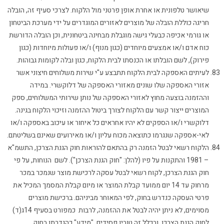
שיאושר טלפונית או אחרת אופן פרטני מול הלקוח. לצרכי סעיף זה, הובלה
חריגה כוללת הובלה של מוצרים לאזורים המוגדרים על ידי מערכת הביטחון
או גורמי אכיפה כבעלי גישה מוגבלת מבחינה ביטחונית, וכן הובלה הדורשת
כוח אדם ו/או אמצעים מיוחדים (כגון מנוף) ו/או פעולות מיוחדות (כגון
פירוק), לשם הובלתו או הכנסתו לבית הלקוח, כגון ובלה לקומות גבוהות.
לעיתים האספקה לבית הלקוח תתבצע ע"י שירות משלוחים חיצוני אשר
אזורי האספקה שלו שונים מאזורי האספקה של דלוקשרי. במידה
וההזמנה בוצעה מחוץ לאזורי האספקה של נותן שירותי המשלוחים, ספק
המוצרים ייצור קשר עם הלקוח לצורך ביטול ההזמנה וזיכוי הלקוח בגינה.
דלוקשרי ו/או הספקים לא יהיו אחראים כל איחור או עיכוב באספקה ו/או
לאי-אספקה שנגרמו כתוצאה מכוח עליון ו/או מאירועים שאינם בשליטתם.
הלקוח רשאי לבטל הזמנה רק בהתאם להוראות חוק הגנת הצרכן, התשמ"א
– 1981 והתקנות על פיו (להלן: "חוק הגנת הצרכן"). לשם הנוחות, על פי
חוק הגנת הצרכן, לקוח רשאי לבטל עסקה לרכישת מוצר שנמכר במכר
מרחוק עד 14 יום ממועד קבלת המוצר או מיום קבלת המסמך המכיל את
פרטי העסקה כנדרש בחוק, לפי המאוחר מביניהם. ברכישת מוצרים
מסוימים, לא ניתן יהיה לבטל את ההזמנה, לרבות כמפורט בסעיף 14ג(ד)
לחוק הגנת הצרכן, ובכלל זה טובין פסידים, "מידע" כהגדרתו בחוק