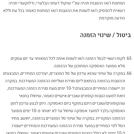
המתנות ו/או ההטבות תהיה עפ"י שיקול דעתה הבלעדי, ודלוקשרי תהיה
רשאית להפסיק ו/או לשנות את ההטבות ו/או המתנות כאמור בכל עת וללא
הודעה מוקדמת.
ביטול / שינוי הזמנה
לקוח רשאי לבטל הזמנה ו/או לשנות אותה לכל המאוחר עד יום עסקים
מלא ממועד האספקה המתוכנן של ההזמנה.
במקרה של שינוי שהוא עדכון של סל המוצרים, יעודכנו המחירים, המבצעים
וההטבות בהזמנה בהתאם ליום סגירת ושליחת ההזמנה המעודכנת. במקרה
זה יישמרו המחירים והמבצעים ל-10 ימים מעת סגירת הזמנה המעודכנת,
וזאת למעט הטבות קופונים שוברים אישיים כאמור, שיחולו בתנאי
שהקופונים/שוברים הינם בתוקף ביום האספקה. ניתן לבצע עדכון לזמן
האספקה בלבד למועד אספקה שיחול עד לא יאוחר מ-10 ימים ממועד
ההזמנה המקורית. במקרה של שינוי סל המוצרים בהזמנה, יחושב מחיר
הסל לפי המחירים במועד סגירת ההזמנה המעודכנת והמחירים יישמרו
ל-10 ימים, לא כולל הטבות קופונים שוברים אישיים כאמור, שיחולו בתנאי