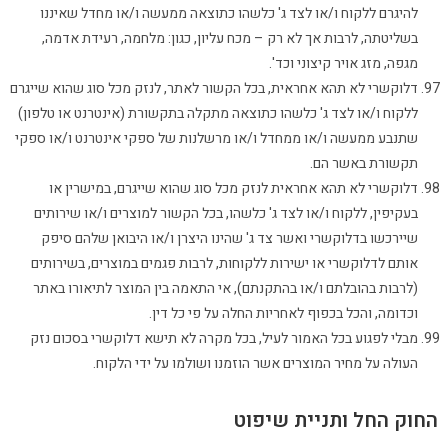
להיגרם ללקוח ו/או לצד ג' כלשהו כתוצאה ממעשה ו/או מחדל שאיננו
בשליטתה, לרבות אך לא רק – מכח עליון, כגון: מלחמה, רעידת אדמה,
מגפה, מזג אויר קיצוני וכד'.
דלוקשרי לא תהא אחראית, בכל הקשור לאתר, לנזק מכל סוג שהוא שייגרם
ללקוח ו/או לצד ג' כלשהו כתוצאה מתקלה בתקשורת (אינטרנט או טלפון)
שתנבע ממעשה ו/או ממחדל ו/או מרשלנות של ספקי אינטרנט ו/או ספקי
תקשורת באשר הם.
דלוקשרי לא תהא אחראית לנזק מכל סוג שהוא שייגרם, במישרין או
בעקיפין, ללקוח ו/או לצד ג' כלשהו, בכל הקשור למוצרים ו/או שירותים
שיירכשו בדלוקשרי ואשר צד ג' שהינו היצרן ו/או היבואן שלהם סיפק
אותם לדלוקשרי או ישירות ללקוחות, לרבות פגמים במוצרים, בשירותים
(לרבות בהובלתם ו/או בהתקנתם), אי התאמה בין המוצר לתיאורו באתר
וכדומה, והכל בכפוף לאחריות החלה על פי כל דין.
מבלי לפגוע בכל האמור לעיל, בכל מקרה לא תישא דלוקשרי בסכום נזק
העולה על מחיר המוצרים אשר הוזמנו ושולמו על ידי הלקוח.
החוק החל ותניית שיפוט