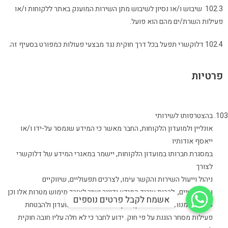
102.3 שיבוש ו/או נסיון לשיבוש מתן השירות המוענק באתר ללקוחות ו/או
פעילות השרת/ים מהם הוא פועל.
102.4 דלוקשרי תפעל בכל דרך חוקית נגד מבצעי פעולות כמפורט בסעיף זה.
פרטיות
בהצטרפותו לשירותי
אונליין ולמועדון הלקוחות, החבר מאשר כי המידע שנמסר על-ידו ו/או
ייאסף אודותיו
במסגרת חברותו במועדון הלקוחות, יישמר במאגרי המידע של דלוקשרי
לצורך
ניהול וייעול השירות והקשר עימו, לצרכים תפעוליים, שיווקיים
WhatsApp
וסטטיסטיים, לרבות עיבוד המידע ודיוור ישיר לצורך מימוש מטרות אלו וכן
אשמח לקבל פרטים נוספים
עידוד נאמנות חברי המועדון, מתן שירותים לחברי המועדון ולהבטחת
פעילות מסחר הוגנת על פי חוק. ידוע לחבר כי לא חלה עליו חובה חוקית