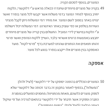
המוצרים, בנוסף לסכום הקניה.
בקניה של מוצרים מיוחדים שיוגדרו ככאלה מראש ע"י דלוקשרי, הלקוח
יחויב בנוסף למחיר המוצר בדמי משלוח אשר יקבעו לכל מוצר בנפרד ואשר
יצוינו באתר בסמוך לשם המוצר. את מחיר דמי המשלוח ניתן לקבל מנציגי
השירות בטלפון או כפי שצוין באתר האינטרנט. דמי המשלוח יכול וישולמו
ע"י הלקוח במישרין לידי המוביל. התשלום בגין קנייה של מוצרים מיוחדים
יתבצע באמצעות כרטיס אשראי בלבד, השייך ללקוח המזמין ואשר פרטי
זהותו תואמים את הנתונים שהוזנו למערכת בדף "פרטי לקוח". מועד
האספקה בגין מוצרים אלו ייקבע בנפרד בנוגע לכל מוצר.
אספקה
המוצרים הנכללים בהזמנה יסופקו על ידי דלוקשרי (לעיל ולהלן:
"המשלוח"), בכפוף לאמור בתקנון זה בדבר זכותה של דלוקשרי שלא
לספק מוצרים כלשהם, מאחת מהחנויות/ מחסנים הפועלים במסגרת
החברה וספקיה אשר תיבחר על ידי דלוקשרי בהתאם לצרכיה ועל פי שיקול
דעתה הבלעדי (לעיל ולהלן: "החנות המספקת").