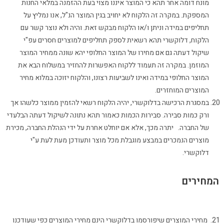
מונח דומה אחר תהא כי המוצר איננו מצוי בעת ההזמנה במלאי החנות
המספקת. במקרה זה הלקוח לא יחויב בגין המוצר הנ"ל, אנו נמליץ על
תחליפים במידה וניתן ו/או הלקוח מבקש זאת. והיה ולא נוצר קשר עם
הלקוח, דלוקשרי תהא רשאית לספק תחליפים למוצרים חסרים עפ"י
שיקול דעתה גם אם מחירו של המוצר החלופי יהא שונה ממחיר המוצר
המוזמן. במקרה זה תעמוד ללקוח האפשרות להחזיר במשלוח הבא את
המוצר החלופי במידה ואינו לשביעות רצונו, והלקוח יזוכה במלוא מחיר
המוצרים המוחזרים.
במסגרת הרכישה בדלוקשרי, יהיה הלקוח רשאי להזמין ממוצר כלשהו אך
ורק כמות סבירה. סבירות הכמות כאמור תהא נתונה לשיקול דעתה הבלעדי
של החברה. יתרה מכך, אלא אם יוחלט אחרת על ידי הנהלת החברה, מכירת
מוצרים הנמכרים במבצע מוגבלת מכל מוצר ותעודכן מעת לעת ע"י
דלוקשרי.
המחירים
מחירי המוצרים שיפורסמו בדלוקשרי הינם מחירי המוצרים כפי שעודכנו