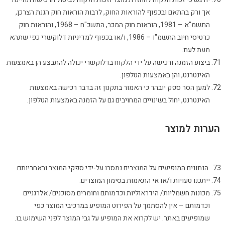
אך ורק בהתאם ובכפוף להוראות החוק, לרבות הוראות חוק הגנת הצרכן,
התשמ"א – 1981, הוראות חוק המכר, התשכ"ח – 1968, והוראות חוק
כרטיסי חיוב התשמ"ו – 1986, ו/או בכפוף למדיניות דלוקשרי כפי שתהא
מעת לעת.
ביצוע הזמנה ורכישה על ידי הלקוח בדלוקשרי יכולה להתבצע הן באמצעות
האינטרנט, והן באמצעות הטלפון.
למען הסר ספק יובהר כי האמור בתקנון זה בדבר רכישה באמצעות
האינטרנט, יחול בשינויים המחויבים גם על הזמנה באמצעות הטלפון.
הערות למוצר
הנתונים המופיעים על המוצרים נמסרו על-ידי ספקי המוצר ובאחריותם.
ייתכנו טעויות ו/או אי התאמות בסימון המוצרים.
מכונות חשמליות/ הידראוליות וכדמותם וחומרים מסוכנים/ אלרגניים
וכדמותם – אין להסתמך על הפירוט המופיע במרכיבי המוצר כפי
שמופיעים באתר. יש לקרוא את המופיע על גבי המוצר לפני השימוש בו.