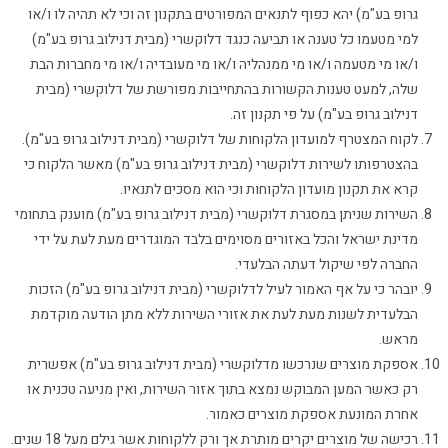
גרופ בע"מ) יהא כפוף לתנאים המפורטים בתקנון זה וכי לא תהיה לו ו/או
למי מטעמו כל טענה או תביעה כנגד דלוקשרי (מבית דנילוב גרופ בע"מ)
ו/או מי מטעמה ו/או מי ממנהליה ו/או מי מעובדיה ו/או מי מחברות הבת
שלה, למעט טענות הקשורות בהתחייבות מפורשת של דלוקשרי (מבית
דנילוב גרופ בע"מ) על פי תקנון זה.
לקוח המצטרף למועדון הלקוחות של דלוקשרי (מבית דנילוב גרופ בע"מ).
בהצטרפותו לשירות דלוקשרי (מבית דנילוב גרופ בע"מ) מאשר הלקוח כי
קרא את תקנון מועדון הלקוחות וכי הוא מסכים לתנאיו.
השירות שניתן במסגרת דלוקשרי (מבית דנילוב גרופ בע"מ) מוענק בתחומי
מדינת ישראל והכל באזורים מסוימים בלבד המוגדרים מעת לעת על ידי
החברה לפי שיקול דעתה הבלעדי.
יובהר כי על אף האמור לעיל לדלוקשרי (מבית דנילוב גרופ בע"מ) הזכות
הבלעדית לשנות מעת לעת את אזורי השירות ללא מתן הודעה מוקדמת
מראש.
אספקת מוצרים שנרכשו מדלוקשרי (מבית דנילוב גרופ בע"מ) אפשרית
רק כאשר המען המבוקש נמצא בתוך אזור השירות, ואין מניעה טכנית או
אחרת המונעת אספקת מוצרים כאמור.
רכישה של מוצרים יקרים מותרת אך ורק ללקוחות אשר גילם מעל 18 שנים.