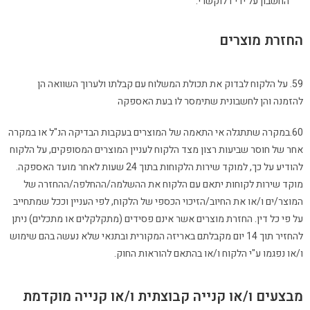
החשבון על ידי דלוקשרי.
החזרת מוצרים
59. על הלקוח לבדוק את תכולת המשלוח עם קבלתו ולערוך השוואה הן
להזמנה והן לחשבונית שתימסר לו בעת האספקה
60.במקרה שתתגלה אי התאמה של המוצרים בעקבות הבדיקה הנ"ל או במקרה
אחר של חוסר שביעות רצון מצד הלקוח לעניין המוצרים המסופקים, על הלקוח
להודיע על כך, למוקד שירות הלקוחות בתוך 24 שעות לאחר מועד האספקה.
מוקד שירות לקוחות יתאם עם הלקוח את ההשלמה/ההחלפה/ההחזרה של
המוצר/ים ו/או את החיוב/הזיכוי הכספי של הלקוח, לפי העניין וככל שמתחייב
על פי כל דין. החזרת מוצרים אשר אינם פסידים (מתקלקלים או מתכלים) ניתן
להחזיר תוך 14 יום מקבלתם באריזה המקורית ובתנאי שלא נעשה בהם שימוש
ו/או נפגמו ע"י הלקוח ו/או בהתאם להוראות החוק.
מבצעים ו/או קנייה קבוצתית ו/או קנייה מוקדמת