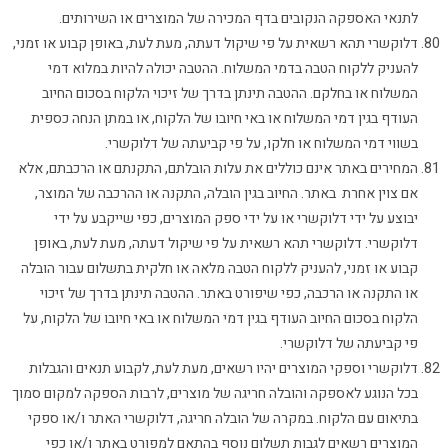
לתנאי האספקה הנקובים בדף המכירה של המוצרים או השירותים.
דלוקשרי תהא רשאית על פי שיקול דעתה, מעת לעת, באופן קבוע או זמני,
להעניק ללקוח הטבה בדמי המשלוח. ההטבה יכולה להיות במלוא דמי
המשלוח או בחלקם. ההטבה תינתן בדרך של זיכוי הלקוח בסכום החיוב
העודף בגין דמי המשלוח או באי חיובו של הלקוח, או במתן הנחה כספית
בשווי דמי המשלוח או חלקו, על פי קביעתה של דלוקשרי.
המחירים באתר אינם כוללים את עלות הובלתם, התקנתם או הרכבתם, אלא
אם צוין אחרת באתר. החיוב בגין הובלה, התקנה או ההרכבה של המוצר,
יבוצע על ידי דלוקשרי או על ידי ספק המוצרים, כפי שייקבע על ידי
דלוקשרי. דלוקשרי תהא רשאית על פי שיקול דעתה, מעת לעת, באופן
קבוע או זמני, להעניק ללקוח הטבה מלאה או חלקית בתשלום עבור הובלה
או התקנה או הרכבה, כפי שיפורט באתר. ההטבה תינתן בדרך של זיכוי
הלקוח בסכום החיוב העודף בגין דמי המשלוח או באי חיובו של הלקוח, על
פי קביעתה של דלוקשרי.
דלוקשרי וספקי המוצרים יהיו רשאים, מעת לעת, לקבוע תנאים והגבלות
בכל הנוגע לאספקה והובלה חריגה של מוצרים, לרבות הספקה למקום סמוך
בתיאום עם הלקוח. במקרה של הובלה חריגה, דלוקשרי האתר ו/או ספקי
המוצרים רשאים לגבות תשלום נוסף בהתאם למפורט באתר ו/או כפי