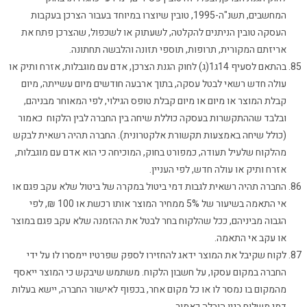
המחשבים, תשנ"ה-1995, טובין שיוצרו במיוחד בעבור הצרכן בעקבות
העסקה טובין הניתנים להקלטה, לשעתוק או לשכפול, שהצרכן פתח את
אריזתם המקורית, תרופות, תוספי תזונה והלבשה תחתונה.
בהתאם לסעיף 14ג1(ג) לחוק הגנת הצרכן, אדם עם מוגבלות, אזרח ותיק או
עולה חדש רשאי לבטל עסקה, בתוך ארבעה חודשים מיום עשייתה, מיום
קבלת המוצר או מיום או מיום קבלת טופס הגילוי, לפי המאוחר מבניהם,
ובלבד שההתקשרות בעסקה כוללת שיחה בין החברה לבין הלקוח כאמור
(כולל שיחה באמצעות תקשורת אלקטרונית). החברה תהיה רשאית לבקש
מהלקוח שלעיל תעודה, כמפורט בחוק, המוכיחה כי הוא אדם עם מוגבלות,
אזרח ותיק או עולה חדש, לפי העניין.
החברה תהיה רשאית לגבות דמי ביטול במקרה של ביטול שלא עקב פגם או
אי התאמה בשיעור של 5% ממחיר המוצר אותו רכשת או 100 ₪, לפי
הגבוה מביניהם, ככל שהלקוח בחר לבטל את ההזמנה שלא עקב פגם במוצר
או עקב אי התאמה.
לקוח שקיבל את המוצר ידאג להחזירו לספק שפרטיו יימסרו לו על ידי
החברה במקום עסקו, על חשבון הלקוח. משתמש שיבקש כי המוצר ייאסף
מהמקום בו נמסר לו או כל מקום אחר, בכפוף לאישור החברה, יישא בעלות
דמי משלוח בגין הובלה כאמור.