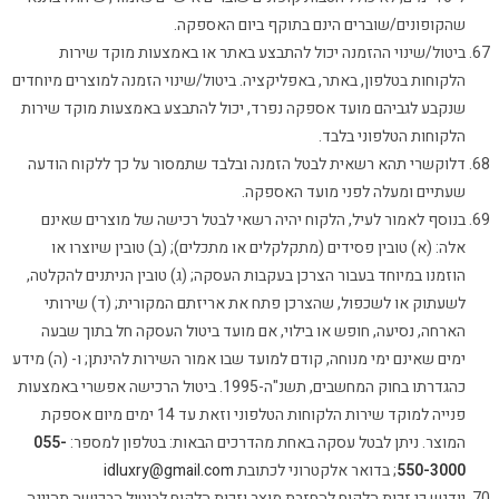
שהקופונים/שוברים הינם בתוקף ביום האספקה.
ביטול/שינוי ההזמנה יכול להתבצע באתר או באמצעות מוקד שירות
הלקוחות בטלפון, באתר, באפליקציה. ביטול/שינוי הזמנה למוצרים מיוחדים
שנקבע לגביהם מועד אספקה נפרד, יכול להתבצע באמצעות מוקד שירות
הלקוחות הטלפוני בלבד.
דלוקשרי תהא רשאית לבטל הזמנה ובלבד שתמסור על כך ללקוח הודעה
שעתיים ומעלה לפני מועד האספקה.
בנוסף לאמור לעיל, הלקוח יהיה רשאי לבטל רכישה של מוצרים שאינם
אלה: (א) טובין פסידים (מתקלקלים או מתכלים); (ב) טובין שיוצרו או
הוזמנו במיוחד בעבור הצרכן בעקבות העסקה; (ג) טובין הניתנים להקלטה,
לשעתוק או לשכפול, שהצרכן פתח את אריזתם המקורית; (ד) שירותי
הארחה, נסיעה, חופש או בילוי, אם מועד ביטול העסקה חל בתוך שבעה
ימים שאינם ימי מנוחה, קודם למועד שבו אמור השירות להינתן; ו- (ה) מידע
כהגדרתו בחוק המחשבים, תשנ"ה-1995. ביטול הרכישה אפשרי באמצעות
פנייה למוקד שירות הלקוחות הטלפוני וזאת עד 14 ימים מיום אספקת
המוצר. ניתן לבטל עסקה באחת מהדרכים הבאות: בטלפון למספר:
055-
550-3000
; בדואר אלקטרוני לכתובת
idluxry@gmail.com
יודגש כי זכות הלקוח להחזרת מוצר וזכות הלקוח לביטול הרכישה תהיינה