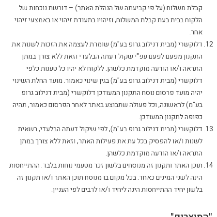
קבלת משלוח (על פי קביעתה של הנהלת האתר) – דורשת נוכחות של
הלקוח בבית בעת קבלת המשלוח, וזיהויו בתעודת זיהוי או באמצעי זיהוי
אחר.
דלוקשרי (מבית דנילוב גרופ בע"מ) שומרת לעצמה את הזכות לשנות את
התקנון מפעם לפעם עפ"י שקול דעתה הבלעדי וזאת ללא צורך במתן
התראה ו/או הודעה מוקדמת כלשהן. ללקוח לא יהיו כל טענות כלפי
דלוקשרי (מבית דנילוב גרופ בע"מ) בגין שינוי כאמור. מועד החלת השינוי
יהיה מועד פרסום נוסח התקנון המעודכן דלוקשרי (מבית דנילוב גרופ
בע"מ) לראשונה, וכל פעולה שתבוצע באתר לאחר הפרסום כאמור, תהיה
כפופה לתקנון המעודכן.
דלוקשרי (מבית דנילוב גרופ בע"מ), לפי שיקול דעתה הבלעדי, רשאית
לשנות ו/או להפסיק בכל עת את פעילות האתר, וזאת ללא צורך במתן
התראה ו/או הודעה מוקדמת כלשהן.
תוכן האתר ותקנון זה מנוסחים בלשון זכר מטעמי נוחות בלבד. ההתייחסות
הינה לשני המינים כאחד. בכל מקום בו מנוסח תוכן האתר ו/או תקנון זה
בלשון יחיד ההתייחסות הינה ליחיד ו/או לרבים לפי העניין.