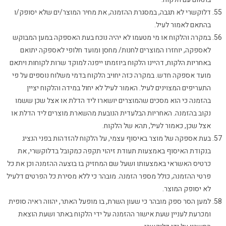
דלוקשרי לא תגבה, במסגרת ההזמנה, את מחיר המוצר/ים שלא יסופק/ו
בהתאם לאמור לעיל.
במקרה והלקוח או מי מטעמו לא יהיה נוכח בעת האספקה במען המבוקש
לאספקה, יוחזרו המוצרים לחנות/ מחסן ומועד חלופי לאספקה יתואם
באחריות הלקוח, דהיינו הלקוח ביוזמתו ייפנה למוקד שרות לקוחות ויתאם
מועד אספקה חדש. במקרה כזה יחויב הלקוח בדמי משלוח נוספים על פי
התעריפים המצוינים לעיל. האמור לעיל לא יחול במידה והלקוח יציין
בהזמנה כי הוא מסכים שהמוצרים יושארו ליד הדלת או אצל שכן ששמו
נקוב בהזמנה. האחריות הבלעדית הנובעת מהשארת מוצרים ליד הדלת או
אצל שכן, כאמור לעיל, תהא של הלקוח.
בעת אספקה של מוצר באיסוף עצמי, על הלקוח להזדהות בפני הנציג
בנקודת האיסוף באמצעות תעודת זיהוי תקפה כמקובל בדלוקשרי, את
כרטיס האשראי באמצעותו ושעל שם המחזיק בו בוצעה ההזמנה וכן את כל
פרטי ההזמנה, כולל מספר הזמנה. מובהר כי ללא מסירת כל הפרטים דלעיל
לא יסופק המוצר.
למען הסר ספק מובהר כי שעון השרת, בו מופעל האתר, יהווה ראיה סופית
ומכרעת לעניין שעת אישור ההזמנה על ידי הלקוח באתר ושעת הוצאת