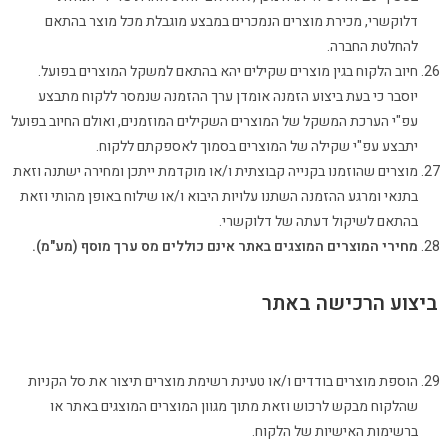
דלוקשרי, מכירת מוצרים הנמכרים במבצע מוגבלת מכל מוצר בהתאם
להחלטת החברה.
חיוב הלקוח בגין מוצרים שקילים יהא בהתאם למשקל המוצרים בפועל.
יוסבר כי בעת ביצוע הזמנה אומדן ערך ההזמנה שנמסר ללקוח מתבצע
עפ"י הערכת המשקל של המוצרים השקילים המוזמנים, ואולם החיוב בפועל
יתבצע עפ"י שקילה של המוצרים בסמוך לאספקתם ללקוח.
מוצרים שהוזמנו בקנייה קבוצתית ו/או מוקדמת ייתכן ומחירה ישתנה וזאת
בתנאי ומרגע ההזמנה השתנו עלויות היבוא ו/או שילוח באופן מהותי וזאת
בהתאם לשיקול דעתה של דלוקשרי.
מחירי המוצרים המוצגים באתר אינם כוללים מס ערך מוסף (מע"מ).
ביצוע הרכישה באתר
הוספת מוצרים בודדים ו/או טעינת רשימת מוצרים תיצור את סל הקניות
שהלקוח מבקש לרכוש וזאת מתוך מגוון המוצרים המוצגים באתר או
ברשימות האישיות של הלקוח.