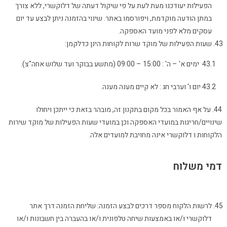
הפעילות יעודכנו מעת לעת על פי שיקול דעתה של דלוקשרי, ללא צורך
במתן הודעה מוקדמת, ויפורסמו באתר. שינוי בהזמנה ניתן לבצע עד יום
עסקים מלא לפני מועד האספקה.
שעות הפעילות של מוקד שרות לקוחות הינן כדלקמן:
43.1 ימים א' – ה' : 15:00 – 09:00 (מתשע בבוקר ועד שלוש אחה"צ).
43.2 יום ו' וערבי חג : לא קיים מענה מענה.
44. על אף האמור בכל מקום בתקנון זה, מובהר בזאת כי ייתכן ויחולו
שינויים/חריגות במועדי האספקה וכן במועדי שעות הפעילות של מוקד שירות
הלקוחות ו דלוקשרי אינה מחויבת למועדים אלה.
דמי משלוח
לרשות הלקוח מספר דרכים לבצע הזמנה: שליחת הזמנה דרך אתר
דלוקשרי ו/או באמצעות שיחה טלפונית ו/או בהעברה בין חשבונות ו/או