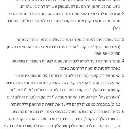
בתשומת לב תקנון זה מפעם לפעם, שכן עשויים לחול בו שינויים.
אנא שימו לב כי עצם השימוש באתר מהווה הסכמה בלתי מותנית לתנאי
תקנון זה ולתנאי תקנון אתר
דלוקשרי (מבית דנילוב גרופ בע"מ)
המפורט
להלן.
בכל שאלה ניתן לפנות למוקד התמיכה שלנו בטלפון, בפנייה באתר
(באמצעות ערוץ "צור קשר" או צ'ט עם נציג) ובאמצעות וואטסאפ בטלפון
.
055-550-3000
מוקד התמיכה נועד לסייע לכם ולתת מענה לבעיות הקשורות בשימוש
באתר ולפניות הנוגעות להזמנות באתר.
האתר של דלוקשרי (מבית דנילוב גרופ בע"מ) הינו ממשק אינטרנטי
המופעל דרך אתר ו/או אפליקציה סלולארית, במסגרתו מתבצעות מכירות
קמעונאיות (להלן: " דלוקשרי (מבית דנילוב גרופ בע"מ) " או "האתר" או
"האפליקציה", לפי העניין). האתר מנוהל ע"י דלוקשרי (מבית דנילוב גרופ
בע"מ) במסגרת מאמציה לקדם ולייעל את השירות המוענק ללקוחותיה.
כל אדם או חברה המבצע/ת פעולה כלשהי באתר, לרבות אדם המבצע
רכישה (להלן: "הלקוח"), מצהיר בעצם ביצוע הפעולה באתר כי קרא תקנון
זה, כי הינו מסכים להוראותיו ולכך שתהליך הרכישה דלוקשרי (מבית דנילוב