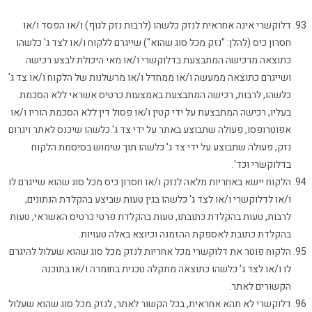
דלוקשרי אינה אחראית לנזק כלשהו (לרבות נזק לגוף) ו/או הפסד ו/או
חסרון כיס (להלן: "נזק מכל סוג שהוא") שייגרם ללקוח ו/או לצד ג' כלשהו
כתוצאה מרכישה המתבצעת בדלוקשרי ו/או מאי היכולת לבצע רכישה
ושייגרם כתוצאה ממעשה ו/או ממחדל ו/או מרשלנות של הלקוח ו/או צד ג'
כלשהו, לרבות, רכישה המתבצעת באמצעות כרטיס אשראי ללא הסכמת
בעליו, רכישה המתבצעת על ידי קטין ו/או פסול דין ללא הסכמת הוריו ו/או
אפוטרופסו, פעולה שתבוצע באתר על ידי צד ג' כלשהו שיכנס לאתר ויגרום
נזק, פעולה שתבוצע על ידי צד ג' כלשהו תוך שימוש בסיסמת הלקוח
בדלוקשרי וכד'.
הלקוח יישא באחריות מלאה לנזק ו/או חסרון כיס מכל סוג שהוא שייגרם לו
ו/או לדלוקשרי ו/או לצד ג' כלשהו בגין טעות שביצע בהקלדת הנתונים,
לרבות, טעות בהקלדת כתובתו, טעות בהקלדת פרטי כרטיס האשראי, טעות
בהקלדת כתובת לאספקת ההזמנה וכיוצא באלה טעויות.
הלקוח פוטר את דלוקשרי מכל אחריות לנזק מכל סוג שהוא שעלול להיגרם
לו ו/או לצד ג' כלשהו כתוצאה מתקלה טכנית בחומרה ו/או בתוכנה
הקשורים לאתר.
דלוקשרי לא תהא אחראית, בכל הקשור לאתר, לנזק מכל סוג שהוא שעלול