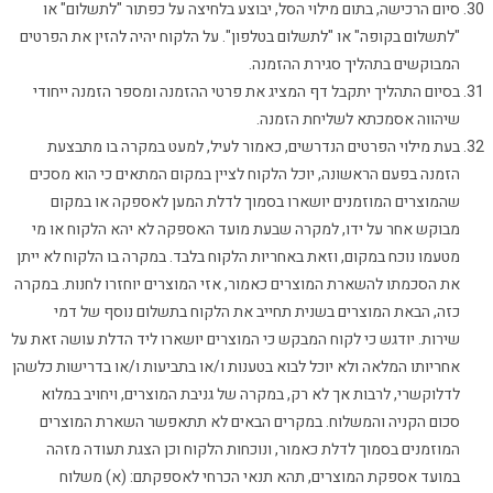
סיום הרכישה, בתום מילוי הסל, יבוצע בלחיצה על כפתור "לתשלום" או
"לתשלום בקופה" או "לתשלום בטלפון". על הלקוח יהיה להזין את הפרטים
המבוקשים בתהליך סגירת ההזמנה.
בסיום התהליך יתקבל דף המציג את פרטי ההזמנה ומספר הזמנה ייחודי
שיהווה אסמכתא לשליחת הזמנה.
בעת מילוי הפרטים הנדרשים, כאמור לעיל, למעט במקרה בו מתבצעת
הזמנה בפעם הראשונה, יוכל הלקוח לציין במקום המתאים כי הוא מסכים
שהמוצרים המוזמנים יושארו בסמוך לדלת המען לאספקה או במקום
מבוקש אחר על ידו, למקרה שבעת מועד האספקה לא יהא הלקוח או מי
מטעמו נוכח במקום, וזאת באחריות הלקוח בלבד. במקרה בו הלקוח לא ייתן
את הסכמתו להשארת המוצרים כאמור, אזי המוצרים יוחזרו לחנות. במקרה
כזה, הבאת המוצרים בשנית תחייב את הלקוח בתשלום נוסף של דמי
שירות. יודגש כי לקוח המבקש כי המוצרים יושארו ליד הדלת עושה זאת על
אחריותו המלאה ולא יוכל לבוא בטענות ו/או בתביעות ו/או בדרישות כלשהן
לדלוקשרי, לרבות אך לא רק, במקרה של גניבת המוצרים, ויחויב במלוא
סכום הקניה והמשלוח. במקרים הבאים לא תתאפשר השארת המוצרים
המוזמנים בסמוך לדלת כאמור, ונוכחות הלקוח וכן הצגת תעודה מזהה
במועד אספקת המוצרים, תהא תנאי הכרחי לאספקתם: (א) משלוח