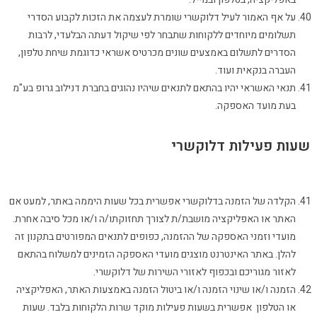
על אף האמור לעיל דלוקשרי שומרת לעצמה את הזכות לקבוע הסדרי
תשלומים מיוחדים ללקוחות שתבחר לפי שיקול דעתה הבלעדי, לרבות
הסדרים לתשלום באמצעים שונים מכרטיס אשראי כדוגמת שיחת טלפון,
העברה בנקאית ועוד.
תנאי האשראי יהיו בהתאם לתנאים שיהיו נהוגים בחברת דנילוב גרופ בע"מ
בעת מועד האספקה.
שעות פעילות דלוקשרי
הקלדה של הזמנה בדלוקשרי אפשרית בכל שעות היממה באתר, למעט אם
האתר או האפליקציה מושבת/ת לצורך תחזוקתו/ה ו/או מכל סיבה אחרת.
מועדי וזמני האספקה של ההזמנה, כפופים לתנאים המפורטים בתקנון זה
להלן. באתר האינטרנט מוצגים מועדי האספקה הזמינים למשלוח בהתאם
לאזור מגוריכם ובכפוף לאזורי השירות של דלוקשרי.
הזמנה ו/או שינוי הזמנה ו/או ביטול הזמנה באמצעות האתר, האפליקציה
או הטלפון אפשרית בשעות פעילות מוקד שרות הלקוחות בלבד. שעות