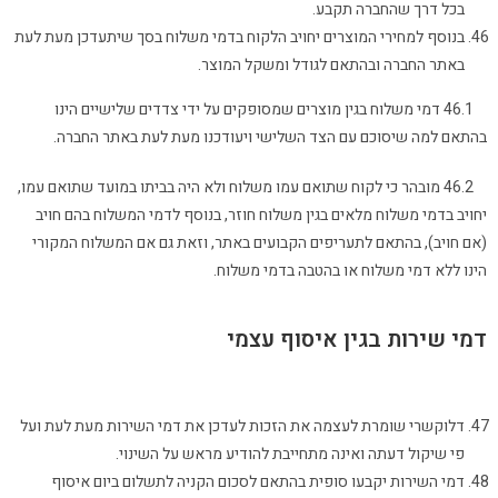
בכל דרך שהחברה תקבע.
בנוסף למחירי המוצרים יחויב הלקוח בדמי משלוח בסך שיתעדכן מעת לעת
באתר החברה ובהתאם לגודל ומשקל המוצר.
46.1 דמי משלוח בגין מוצרים שמסופקים על ידי צדדים שלישיים הינו
בהתאם למה שיסוכם עם הצד השלישי ויעודכנו מעת לעת באתר החברה.
46.2 מובהר כי לקוח שתואם עמו משלוח ולא היה בביתו במועד שתואם עמו,
יחויב בדמי משלוח מלאים בגין משלוח חוזר, בנוסף לדמי המשלוח בהם חויב
(אם חויב), בהתאם לתעריפים הקבועים באתר, וזאת גם אם המשלוח המקורי
הינו ללא דמי משלוח או בהטבה בדמי משלוח.
דמי שירות בגין איסוף עצמי
דלוקשרי שומרת לעצמה את הזכות לעדכן את דמי השירות מעת לעת ועל
פי שיקול דעתה ואינה מתחייבת להודיע מראש על השינוי.
דמי השירות יקבעו סופית בהתאם לסכום הקניה לתשלום ביום איסוף