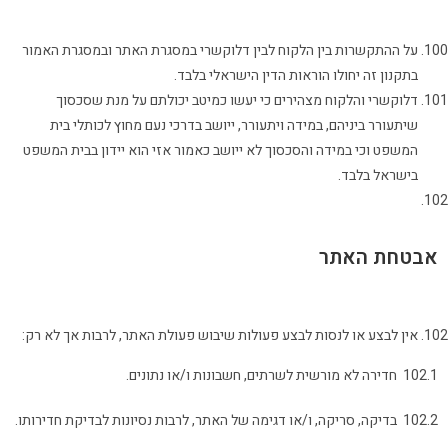
על ההתקשרות בין הלקוח לבין דלוקשרי במסגרת האתר ובמסגרת האמור
בתקנון זה יחולו הוראות הדין הישראלי בלבד.
דלוקשרי והלקוח מצהירים כי יעשו כמיטב יכולתם על מנת שסכסוך
שיתעורר ביניהם, במידה ויתעורר, ייושב בדרכי נעם מחוץ לכותלי בית
המשפט וכי במידה והסכסוך לא ייושב כאמור אזי הוא יידון בבית המשפט
בישראל בלבד.
אבטחת האתר
אין לבצע או לנסות לבצע פעולות שיבוש פעולת האתר, לרבות אך לא רק:
102.1 חדירה לא מורשית לשרתים, חשבונות ו/או נתונים.
102.2 בדיקה, סריקה, ו/או דגימה של האתר, לרבות נסיונות לבדיקת חדירותו.