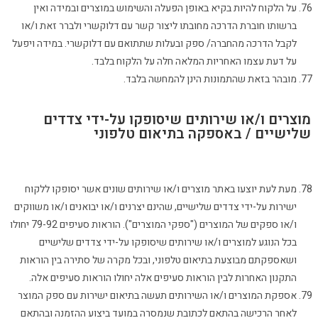
על הלקוח להיות בקיא באופן הפעלה והשימוש במוצרים ובמידה ואין
ברשותו חוברת הדרכה מחובתו ליצור קשר עם דלוקשרי ולברר זאת ו/או
לקבל הדרכה מהחברה/ ספק ובעלות שתתואם עם דלוקשרי. במידה ויפעל
על דעת עצמו האחריות המלאה חלה על הלקוח בלבד.
מובהר בזאת שהתמונות הינן להמחשה בלבד.
מוצרים ו/או שירותים שיסופקו על-ידי צדדים
שלישיים / באספקה בתיאום טלפוני
מעת לעת יוצעו באתר מוצרים ו/או שירותים שונים אשר יסופקו ללקוח
ישירות על-ידי צדדים שלישיים, שהינם יצרנים ו/או יבואנים ו/או משווקים
ו/או ספקים של המוצרים ("ספקי המוצרים"). הוראות סעיפים 79-92 יחולו
בכל הנוגע למוצרים ו/או שירותים שיסופקו על-ידי צדדים שלישיים
ושאספקתם מבוצעת בתיאום טלפוני, ובכל מקרה של סתירה בין הוראות
התקנון האחרות לבין הוראות סעיפים אלה יחולו הוראות סעיפים אלה.
אספקת המוצרים ו/או השירותים תעשה בתיאום ישירות עם ספק המוצר
לאחר הרכישה בהתאם לכתובת שנמסרה במועד ביצוע ההזמנה ובהתאם