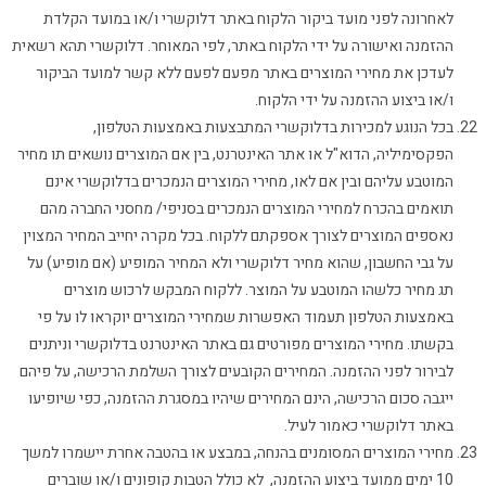
לאחרונה לפני מועד ביקור הלקוח באתר דלוקשרי ו/או במועד הקלדת
ההזמנה ואישורה על ידי הלקוח באתר, לפי המאוחר. דלוקשרי תהא רשאית
לעדכן את מחירי המוצרים באתר מפעם לפעם ללא קשר למועד הביקור
ו/או ביצוע ההזמנה על ידי הלקוח.
בכל הנוגע למכירות בדלוקשרי המתבצעות באמצעות הטלפון,
הפקסימיליה, הדוא"ל או אתר האינטרנט, בין אם המוצרים נושאים תו מחיר
המוטבע עליהם ובין אם לאו, מחירי המוצרים הנמכרים בדלוקשרי אינם
תואמים בהכרח למחירי המוצרים הנמכרים בסניפי/ מחסני החברה מהם
נאספים המוצרים לצורך אספקתם ללקוח. בכל מקרה יחייב המחיר המצוין
על גבי החשבון, שהוא מחיר דלוקשרי ולא המחיר המופיע (אם מופיע) על
תג מחיר כלשהו המוטבע על המוצר. ללקוח המבקש לרכוש מוצרים
באמצעות הטלפון תעמוד האפשרות שמחירי המוצרים יוקראו לו על פי
בקשתו. מחירי המוצרים מפורטים גם באתר האינטרנט בדלוקשרי וניתנים
לבירור לפני ההזמנה. המחירים הקובעים לצורך השלמת הרכישה, על פיהם
ייגבה סכום הרכישה, הינם המחירים שיהיו במסגרת ההזמנה, כפי שיופיעו
באתר דלוקשרי כאמור לעיל.
מחירי המוצרים המסומנים בהנחה, במבצע או בהטבה אחרת יישמרו למשך
10 ימים ממועד ביצוע ההזמנה, לא כולל הטבות קופונים ו/או שוברים