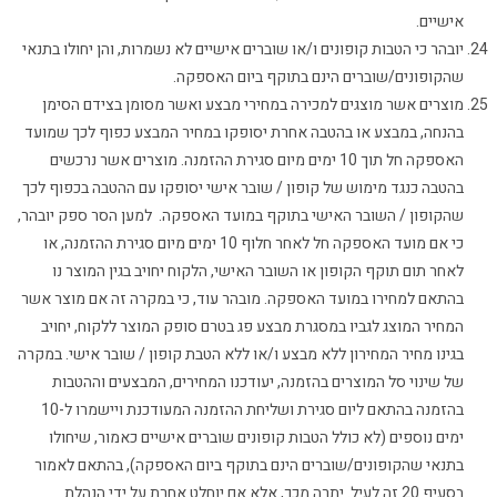
אישיים.
יובהר כי הטבות קופונים ו/או שוברים אישיים לא נשמרות, והן יחולו בתנאי
שהקופונים/שוברים הינם בתוקף ביום האספקה.
מוצרים אשר מוצגים למכירה במחירי מבצע ואשר מסומן בצידם הסימן
בהנחה, במבצע או בהטבה אחרת יסופקו במחיר המבצע כפוף לכך שמועד
האספקה חל תוך 10 ימים מיום סגירת ההזמנה. מוצרים אשר נרכשים
בהטבה כנגד מימוש של קופון / שובר אישי יסופקו עם ההטבה בכפוף לכך
שהקופון / השובר האישי בתוקף במועד האספקה. למען הסר ספק יובהר,
כי אם מועד האספקה חל לאחר חלוף 10 ימים מיום סגירת ההזמנה, או
לאחר תום תוקף הקופון או השובר האישי, הלקוח יחויב בגין המוצר נו
בהתאם למחירו במועד האספקה. מובהר עוד, כי במקרה זה אם מוצר אשר
המחיר המוצג לגביו במסגרת מבצע פג בטרם סופק המוצר ללקוח, יחויב
בגינו מחיר המחירון ללא מבצע ו/או ללא הטבת קופון / שובר אישי. במקרה
של שינוי סל המוצרים בהזמנה, יעודכנו המחירים, המבצעים וההטבות
בהזמנה בהתאם ליום סגירת ושליחת ההזמנה המעודכנת ויישמרו ל-10
ימים נוספים (לא כולל הטבות קופונים שוברים אישיים כאמור, שיחולו
בתנאי שהקופונים/שוברים הינם בתוקף ביום האספקה), בהתאם לאמור
בסעיף 20 זה לעיל. יתרה מכך, אלא אם יוחלט אחרת על ידי הנהלת